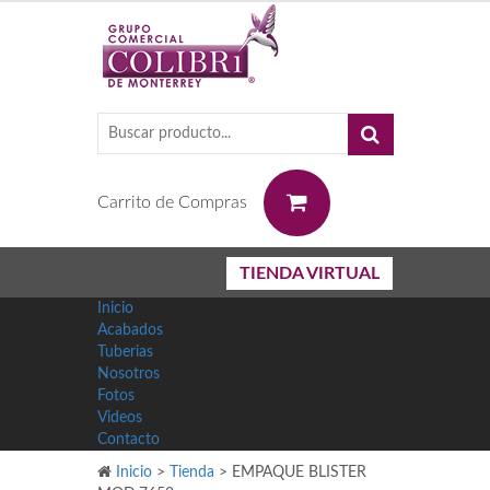
0
Carrito de Compras
TIENDA VIRTUAL
Inicio
Acabados
Tuberias
Nosotros
Fotos
Videos
Contacto
Inicio
>
Tienda
>
EMPAQUE BLISTER