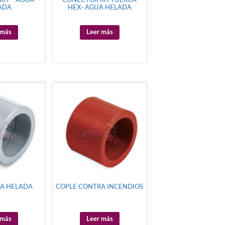
RH – AGUA
CONECTOR RH TUERCA
ADA
HEX- AGUA HELADA
 más
Leer más
UA HELADA
COPLE CONTRA INCENDIOS
 más
Leer más