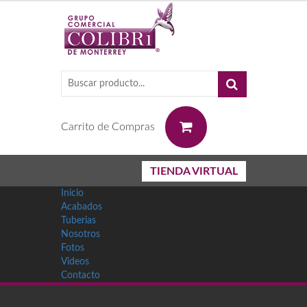
0
Carrito de Compras
TIENDA VIRTUAL
Inicio
Acabados
Tuberias
Nosotros
Fotos
Videos
Contacto