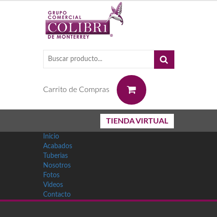
0
Carrito de Compras
TIENDA VIRTUAL
Inicio
Acabados
Tuberias
Nosotros
Fotos
Videos
Contacto